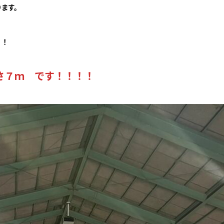
ります。
・！
さ７ｍ です！！！！