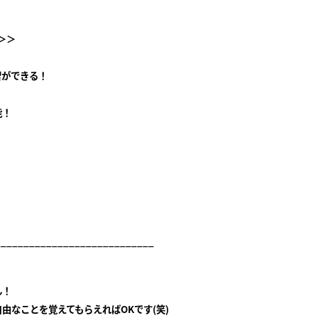
＞＞
習ができる！
能！
____________________________
ん！
由なことを覚えてもらえればOKです(笑)